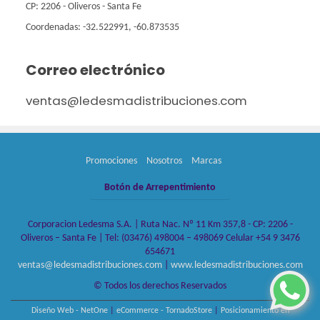
CP: 2206 - Oliveros - Santa Fe
Coordenadas: -32.522991, -60.873535
Correo electrónico
ventas@ledesmadistribuciones.com
Promociones
Nosotros
Marcas
Botón de Arrepentimiento
Corporacion Ledesma S.A. | Ruta Nac. Nº 11 Km 357,8 - CP: 2206 -
Oliveros – Santa Fe | Tel:
(03476) 498004 – 498069 Celular +54 9 3476
654671
ventas@ledesmadistribuciones.com
|
www.ledesmadistribuciones.com
© Todos los derechos Reservados
Diseño Web - NetOne
|
eCommerce - TornadoStore
|
Posicionamiento en