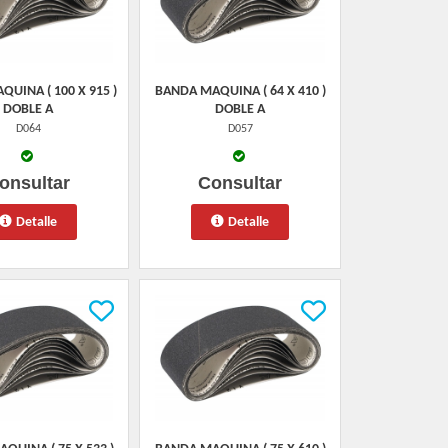
UINA ( 100 X 915 )
BANDA MAQUINA ( 64 X 410 )
DOBLE A
DOBLE A
D064
D057
onsultar
Consultar
Detalle
Detalle