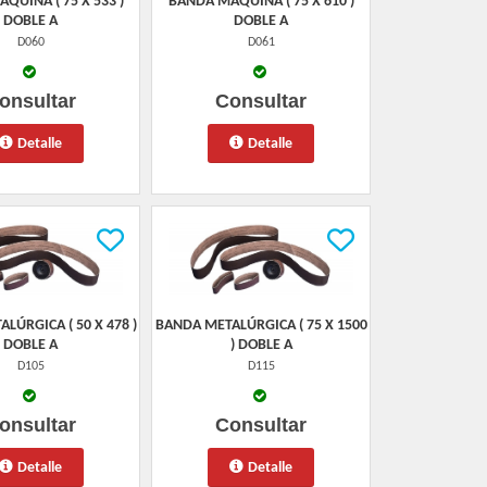
QUINA ( 75 X 533 )
BANDA MAQUINA ( 75 X 610 )
DOBLE A
DOBLE A
D060
D061
onsultar
Consultar
Detalle
Detalle
LÚRGICA ( 50 X 478 )
BANDA METALÚRGICA ( 75 X 1500
DOBLE A
) DOBLE A
D105
D115
onsultar
Consultar
Detalle
Detalle