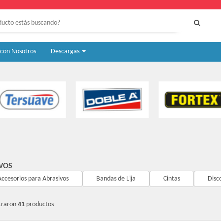
 con Nosotros
Descargas
VOS
Accesorios para Abrasivos
Bandas de Lija
Cintas
Disco
traron
41
productos