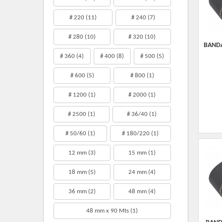
# 220
(11)
# 240
(7)
# 280
(10)
# 320
(10)
BANDA
# 360
(4)
# 400
(8)
# 500
(5)
# 600
(5)
# 800
(1)
# 1200
(1)
# 2000
(1)
# 2500
(1)
# 36/40
(1)
# 50/60
(1)
# 180/220
(1)
12 mm
(3)
15 mm
(1)
18 mm
(5)
24 mm
(4)
36 mm
(2)
48 mm
(4)
48 mm x 90 Mts
(1)