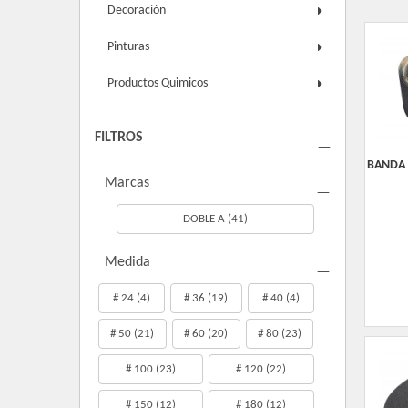
Decoración
Pinturas
Productos Quimicos
FILTROS
BANDA 
Marcas
DOBLE A
(41)
Medida
# 24
(4)
# 36
(19)
# 40
(4)
# 50
(21)
# 60
(20)
# 80
(23)
# 100
(23)
# 120
(22)
# 150
(12)
# 180
(12)