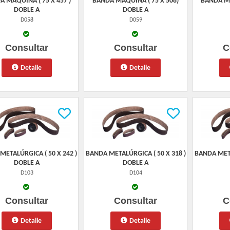
 MAQUINA ( 75 X 457 )
BANDA MAQUINA ( 75 X 508)
BANDA MA
DOBLE A
DOBLE A
D058
D059
Consultar
Consultar
C
Detalle
Detalle
METALÚRGICA ( 50 X 242 )
BANDA METALÚRGICA ( 50 X 318 )
BANDA META
DOBLE A
DOBLE A
D103
D104
Consultar
Consultar
C
Detalle
Detalle