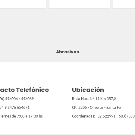
Abrasivos
acto Telefónico
Ubicación
476) 498004 / 498069
Ruta Nac. Nº 11 Km 357,8
+54 9 3476 654671
CP: 2206 - Oliveros - Santa Fe
Viernes de 7:00 a 17:00 hs
Coordenadas: -32.522991, -60.87353