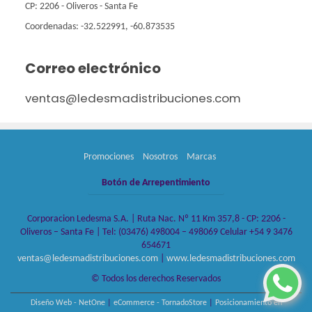
CP: 2206 - Oliveros - Santa Fe
Coordenadas: -32.522991, -60.873535
Correo electrónico
ventas@ledesmadistribuciones.com
Promociones
Nosotros
Marcas
Botón de Arrepentimiento
Corporacion Ledesma S.A. | Ruta Nac. Nº 11 Km 357,8 - CP: 2206 -
Oliveros – Santa Fe | Tel:
(03476) 498004 – 498069 Celular +54 9 3476
654671
ventas@ledesmadistribuciones.com
|
www.ledesmadistribuciones.com
© Todos los derechos Reservados
Diseño Web - NetOne
|
eCommerce - TornadoStore
|
Posicionamiento en