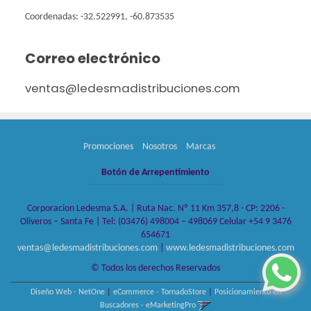
Coordenadas: -32.522991, -60.873535
Correo electrónico
ventas@ledesmadistribuciones.com
Promociones
Nosotros
Marcas
Botón de Arrepentimiento
Corporacion Ledesma S.A. | Ruta Nac. Nº 11 Km 357,8 - CP: 2206 -
Oliveros – Santa Fe | Tel:
(03476) 498004 – 498069 Celular +54 9 3476
654671
ventas@ledesmadistribuciones.com
|
www.ledesmadistribuciones.com
© Todos los derechos Reservados
Diseño Web - NetOne
|
eCommerce - TornadoStore
|
Posicionamiento en
Buscadores - eMarketingPro